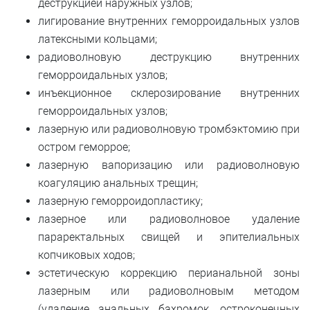
деструкцией наружных узлов;
лигирование внутренних геморроидальных узлов
латексными кольцами;
радиоволновую деструкцию внутренних
геморроидальных узлов;
инъекционное склерозирование внутренних
геморроидальных узлов;
лазерную или радиоволновую тромбэктомию при
остром геморрое;
лазерную вапоризацию или радиоволновую
коагуляцию анальных трещин;
лазерную геморроидопластику;
лазерное или радиоволновое удаление
параректальных свищей и эпителиальных
копчиковых ходов;
эстетическую коррекцию перианальной зоны
лазерным или радиоволновым методом
(удаление анальных бахромок, остроконечных