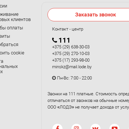
сии
живание
Заказать звонок
овых клиентов
бы оплаты
Контакт - центр
зиты
111
обраться
+375 (29) 638-30-03
оить cookie
+375 (29) 270-10-03
+375 (17) 293-98-00
та
нальных
minskz@mail.lode.by
ых
Пн-Вс: 7:00 - 22:00
Звонки на 111 платные. Стоимость опре
отличаться от звонков на обычные номер
ООО «ЛОДЭ» не получает дохода от услу