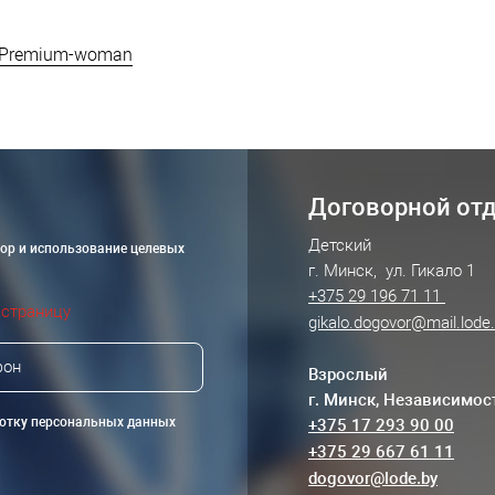
p Premium-woman
Договорной от
Детский
бор и использование целевых
г. Минск, ул. Гикало 1
+375 29 196 71 11
 страницу
gikalo.dogovor@mail.lode
Взрослый
г. Минск, Независимос
ботку персональных данных
+375 17 293 90 00
+375 29 667 61 11
dogovor@lode.by