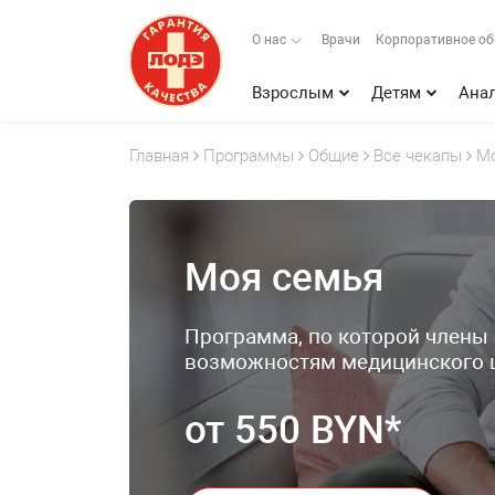
О нас
Врачи
Корпоративное о
Взрослым
Детям
Ана
Главная
Программы
Общие
Все чекапы
Мо
Моя семья
Программа, по которой члены
возможностям медицинского 
от 550 BYN*