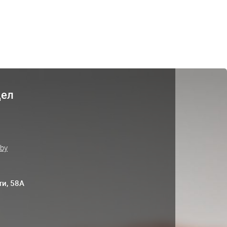
дел
.by
ти, 58А