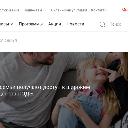
Ми
бслуживание
Пациентам
Онлайн-консультация
Контакты
лизы
Программы
Акции
Новости
я семья
 семьи получают доступ к широким
центра ЛОДЭ.