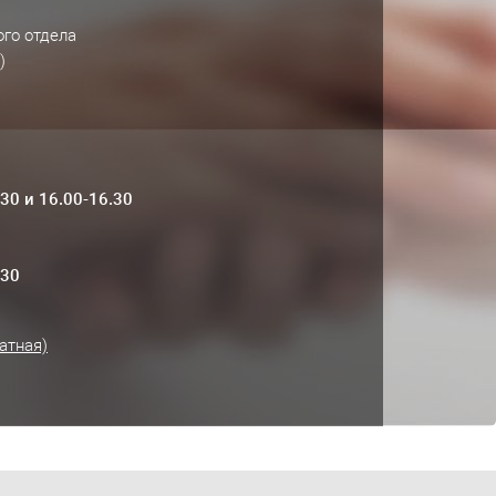
го отдела
)
.30 и 16.00-16.30
.30
атная)