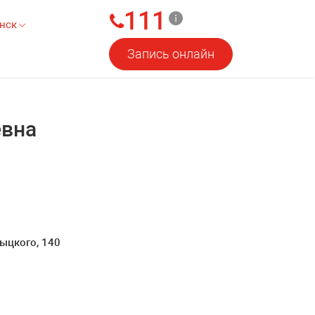
111
нск
Запись онлайн
евна
ыцкого, 140