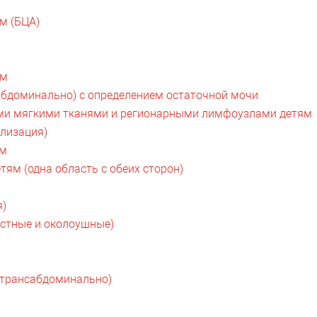
м (БЦА)
ям
абдоминально) с определением остаточной мочи
ми мягкими тканями и регионарными лимфоузлами детям
ализация)
ям
ям (одна область с обеих сторон)
я)
стные и околоушные)
(трансабдоминально)