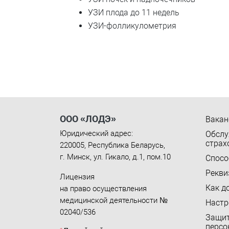
УЗИ плода до 11 недель
УЗИ-фолликулометрия
ООО «ЛОДЭ»
Вакан
Юридический адрес:
Обслу
страх
220005
,
Республика Беларусь
,
г. Минск
,
ул. Гикало, д.1, пом.10
Спосо
Рекви
Лицензия
Как д
на право осуществления
медицинской деятельности №
Настр
02040/536
Защи
персо