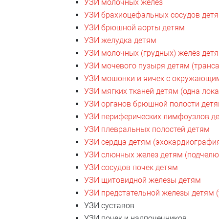
УЗИ молочных желёз
УЗИ брахиоцефальных сосудов детя
УЗИ брюшной аорты детям
УЗИ желудка детям
УЗИ молочных (грудных) желёз дет
УЗИ мочевого пузыря детям (транс
УЗИ мошонки и яичек с окружающи
УЗИ мягких тканей детям (одна лок
УЗИ органов брюшной полости дет
УЗИ периферических лимфоузлов дет
УЗИ плевральных полостей детям
УЗИ сердца детям (эхокардиографи
УЗИ слюнных желез детям (подчелю
УЗИ сосудов почек детям
УЗИ щитовидной железы детям
УЗИ предстательной железы детям 
УЗИ суставов
УЗИ почек и надпочечников