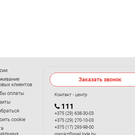
сии
живание
Заказать звонок
овых клиентов
бы оплаты
Контакт - центр
зиты
111
обраться
+375 (29) 638-30-03
оить cookie
+375 (29) 270-10-03
+375 (17) 293-98-00
та
нальных
minskz@mail.lode.by